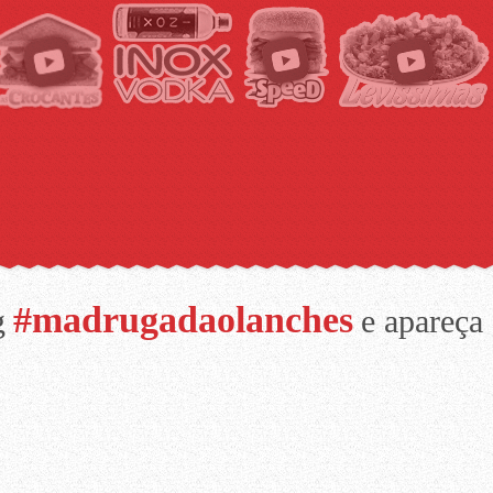
#madrugadaolanches
g
e apareça