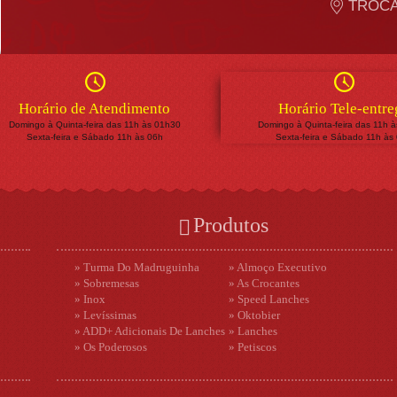
TROCA
Horário de Atendimento
Horário Tele-entre
Domingo à Quinta-feira das 11h às 01h30
Domingo à Quinta-feira das 11h 
Sexta-feira e Sábado 11h às 06h
Sexta-feira e Sábado 11h às
Produtos
» Turma Do Madruguinha
» Almoço Executivo
» Sobremesas
» As Crocantes
» Inox
» Speed Lanches
» Levíssimas
» Oktobier
» ADD+ Adicionais De Lanches
» Lanches
» Os Poderosos
» Petiscos