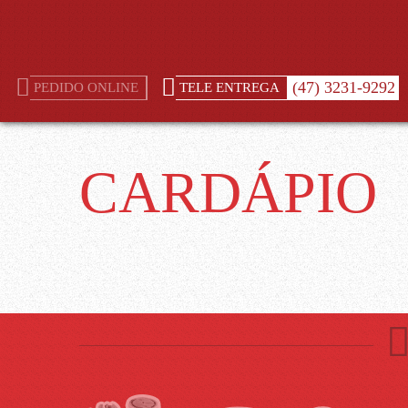
(47) 3231-9292
PEDIDO ONLINE
TELE ENTREGA
CARDÁPIO