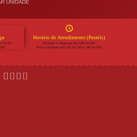
R UNIDADE
ga
Horário de Atendimento (Pastéis)
às 01h30
Domingo e Segunda das 18h às 00h
 05h
Terça a Sábado das 11h às 13h e 18h às 00h