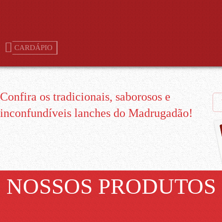
CARDÁPIO
Confira os tradicionais, saborosos e
inconfundíveis lanches do Madrugadão!
NOSSOS PRODUTOS