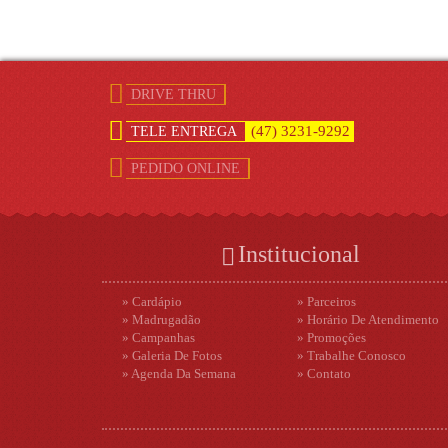
DRIVE THRU
(47) 3231-9292
TELE ENTREGA
PEDIDO ONLINE
Institucional
» Cardápio
» Parceiros
» Madrugadão
» Horário De Atendimento
» Campanhas
» Promoções
» Galeria De Fotos
» Trabalhe Conosco
» Agenda Da Semana
» Contato