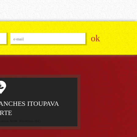
NCHES ITOUPAVA
RTE
toupava Norte, Blumenau (SC)