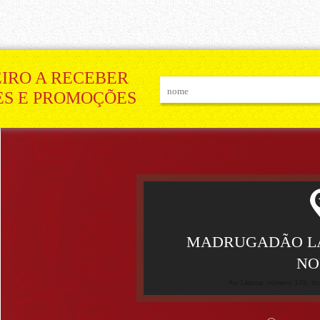
EIRO A RECEBER
ES E PROMOÇÕES
MADRUGADÃO LA
NO
Av. Lisboa, número 176, I