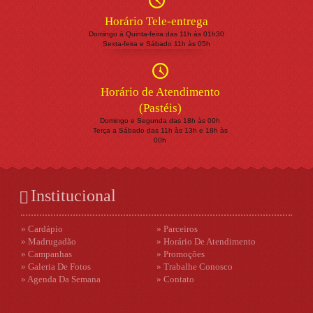
Horário Tele-entrega
Domingo à Quinta-feira das 11h às 01h30
Sexta-feira e Sábado 11h às 05h
Horário de Atendimento
(Pastéis)
Domingo e Segunda das 18h às 00h
Terça a Sábado das 11h às 13h e 18h às
00h
Institucional
» Cardápio
» Parceiros
» Madrugadão
» Horário De Atendimento
» Campanhas
» Promoções
» Galeria De Fotos
» Trabalhe Conosco
» Agenda Da Semana
» Contato