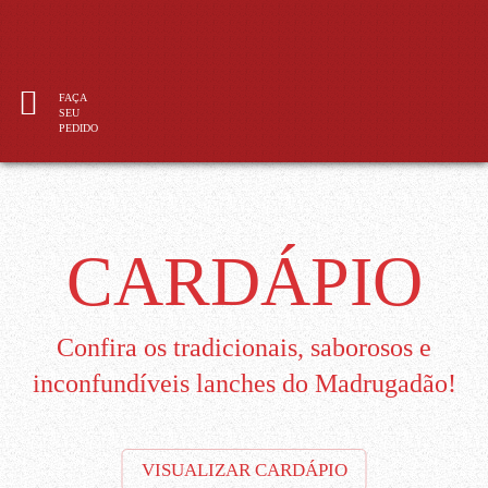
FAÇA
SEU
PEDIDO
CARDÁPIO
Confira os tradicionais, saborosos e
inconfundíveis lanches do Madrugadão!
VISUALIZAR CARDÁPIO