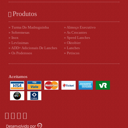
Produtos
» Turma Do Madruguinha
» Almoço Executivo
» Sobremesas
» As Crocantes
» Inox
» Speed Lanches
» Levíssimas
» Oktobier
» ADD+ Adicionais De Lanches
» Lanches
» Os Poderosos
» Petiscos
Aceitamos